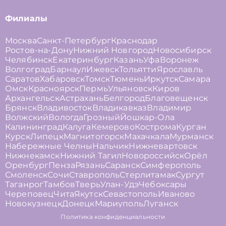
Филиалы
Москва
Санкт-Петербург
Краснодар
Ростов-на-Дону
Нижний Новгород
Новосибирск
Челябинск
Екатеринбург
Казань
Уфа
Воронеж
Волгоград
Барнаул
Ижевск
Тольятти
Ярославль
Саратов
Хабаровск
Томск
Тюмень
Иркутск
Самара
Омск
Красноярск
Пермь
Ульяновск
Киров
Архангельск
Астрахань
Белгород
Благовещенск
Брянск
Владивосток
Владикавказ
Владимир
Волжский
Вологда
Грозный
Йошкар-Ола
Калининград
Калуга
Кемерово
Кострома
Курган
Курск
Липецк
Магнитогорск
Махачкала
Мурманск
Набережные Челны
Нальчик
Нижневартовск
Нижнекамск
Нижний Тагил
Новороссийск
Орёл
Оренбург
Пенза
Рязань
Саранск
Симферополь
Смоленск
Сочи
Ставрополь
Стерлитамак
Сургут
Таганрог
Тамбов
Тверь
Улан-Удэ
Чебоксары
Череповец
Чита
Якутск
Севастополь
Иваново
Новокузнецк
Донецк
Мариуполь
Луганск
Политика конфиденциальности