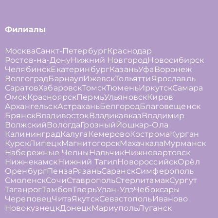
Филиалы
Москва
Санкт-Петербург
Краснодар
Ростов-на-Дону
Нижний Новгород
Новосибирск
Челябинск
Екатеринбург
Казань
Уфа
Воронеж
Волгоград
Барнаул
Ижевск
Тольятти
Ярославль
Саратов
Хабаровск
Томск
Тюмень
Иркутск
Самара
Омск
Красноярск
Пермь
Ульяновск
Киров
Архангельск
Астрахань
Белгород
Благовещенск
Брянск
Владивосток
Владикавказ
Владимир
Волжский
Вологда
Грозный
Йошкар-Ола
Калининград
Калуга
Кемерово
Кострома
Курган
Курск
Липецк
Магнитогорск
Махачкала
Мурманск
Набережные Челны
Нальчик
Нижневартовск
Нижнекамск
Нижний Тагил
Новороссийск
Орёл
Оренбург
Пенза
Рязань
Саранск
Симферополь
Смоленск
Сочи
Ставрополь
Стерлитамак
Сургут
Таганрог
Тамбов
Тверь
Улан-Удэ
Чебоксары
Череповец
Чита
Якутск
Севастополь
Иваново
Новокузнецк
Донецк
Мариуполь
Луганск