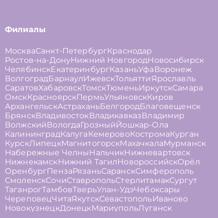
Филиалы
Москва
Санкт-Петербург
Краснодар
Ростов-на-Дону
Нижний Новгород
Новосибирск
Челябинск
Екатеринбург
Казань
Уфа
Воронеж
Волгоград
Барнаул
Ижевск
Тольятти
Ярославль
Саратов
Хабаровск
Томск
Тюмень
Иркутск
Самара
Омск
Красноярск
Пермь
Ульяновск
Киров
Архангельск
Астрахань
Белгород
Благовещенск
Брянск
Владивосток
Владикавказ
Владимир
Волжский
Вологда
Грозный
Йошкар-Ола
Калининград
Калуга
Кемерово
Кострома
Курган
Курск
Липецк
Магнитогорск
Махачкала
Мурманск
Набережные Челны
Нальчик
Нижневартовск
Нижнекамск
Нижний Тагил
Новороссийск
Орёл
Оренбург
Пенза
Рязань
Саранск
Симферополь
Смоленск
Сочи
Ставрополь
Стерлитамак
Сургут
Таганрог
Тамбов
Тверь
Улан-Удэ
Чебоксары
Череповец
Чита
Якутск
Севастополь
Иваново
Новокузнецк
Донецк
Мариуполь
Луганск