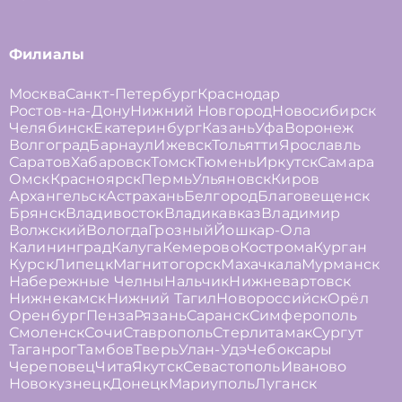
Филиалы
Москва
Санкт-Петербург
Краснодар
Ростов-на-Дону
Нижний Новгород
Новосибирск
Челябинск
Екатеринбург
Казань
Уфа
Воронеж
Волгоград
Барнаул
Ижевск
Тольятти
Ярославль
Саратов
Хабаровск
Томск
Тюмень
Иркутск
Самара
Омск
Красноярск
Пермь
Ульяновск
Киров
Архангельск
Астрахань
Белгород
Благовещенск
Брянск
Владивосток
Владикавказ
Владимир
Волжский
Вологда
Грозный
Йошкар-Ола
Калининград
Калуга
Кемерово
Кострома
Курган
Курск
Липецк
Магнитогорск
Махачкала
Мурманск
Набережные Челны
Нальчик
Нижневартовск
Нижнекамск
Нижний Тагил
Новороссийск
Орёл
Оренбург
Пенза
Рязань
Саранск
Симферополь
Смоленск
Сочи
Ставрополь
Стерлитамак
Сургут
Таганрог
Тамбов
Тверь
Улан-Удэ
Чебоксары
Череповец
Чита
Якутск
Севастополь
Иваново
Новокузнецк
Донецк
Мариуполь
Луганск