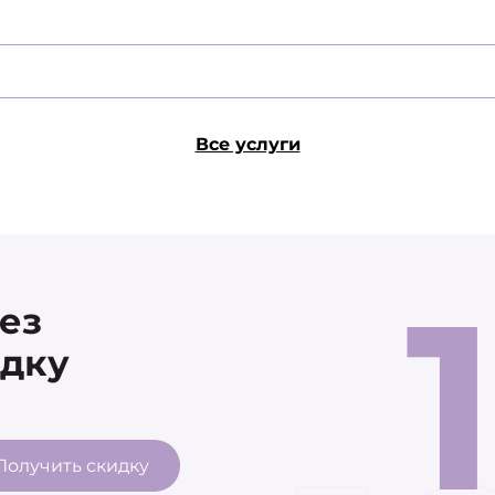
Все услуги
рез
идку
Получить скидку