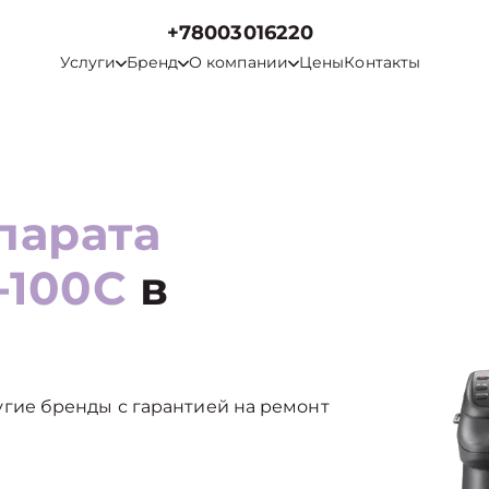
+78003016220
Услуги
Бренд
О компании
Цены
Контакты
парата
-100C
в
 другие бренды с гарантией на ремонт