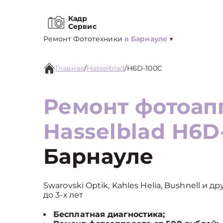
Кадр
Сервис
Ремонт Фототехники
в Барнауле
▼
Главная
/
Hasselblad
/
H6D-100C
Ремонт фотоап
Hasselblad H6D
Барнауле
Swarovski Optik, Kahles Helia, Bushnell и
до 3-х лет
Бесплатная диагностика;