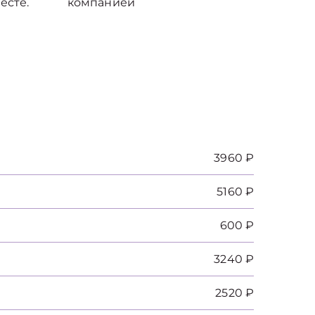
есте.
компанией
3960 ₽
5160 ₽
600 ₽
3240 ₽
2520 ₽