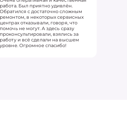
Очень оперативная и качественная
Работу 
работа. Был приятно удивлён.
вопросы
Обратился с достаточно сложным
такие п
ремонтом, в некоторых сервисных
только 
центрах отказывали, говоря, что
информ
помочь не могут. А здесь сразу
оставит
проконсультировали, взялись за
здорово
работу и всё сделали на высшем
уровне. Огромное спасибо!