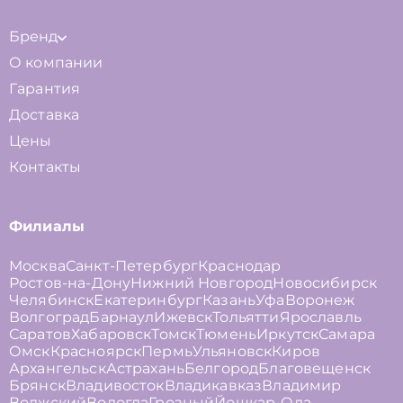
Бренд
О компании
Гарантия
Доставка
Цены
Контакты
Филиалы
Москва
Санкт-Петербург
Краснодар
Ростов-на-Дону
Нижний Новгород
Новосибирск
Челябинск
Екатеринбург
Казань
Уфа
Воронеж
Волгоград
Барнаул
Ижевск
Тольятти
Ярославль
Саратов
Хабаровск
Томск
Тюмень
Иркутск
Самара
Омск
Красноярск
Пермь
Ульяновск
Киров
Архангельск
Астрахань
Белгород
Благовещенск
Брянск
Владивосток
Владикавказ
Владимир
Волжский
Вологда
Грозный
Йошкар-Ола