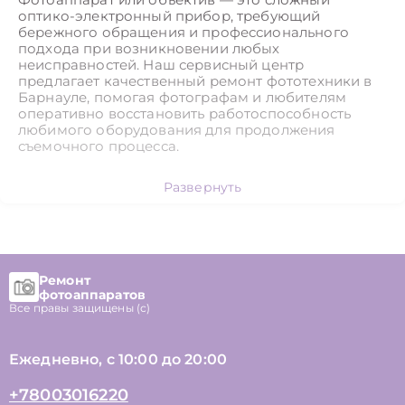
оптико-электронный прибор, требующий
бережного обращения и профессионального
подхода при возникновении любых
неисправностей. Наш сервисный центр
предлагает качественный ремонт фототехники в
Барнауле, помогая фотографам и любителям
оперативно восстановить работоспособность
любимого оборудования для продолжения
съемочного процесса.
Какие неисправности
Развернуть
фототехники мы устраняем в
Барнауле
Ремонт
Специалисты нашего центра обладают глубокими
фотоаппаратов
знаниями в устройстве камер ведущих брендов,
Все правы защищены (с)
таких как Canon, Nikon, Sony, Fujifilm и других. Мы
ежедневно сталкиваемся с задачами разной
сложности, обеспечивая профессиональный
Ежедневно, с 10:00 до 20:00
ремонт фототехники в Барнауле для устранения
следующих типичных поломок:
+78003016220