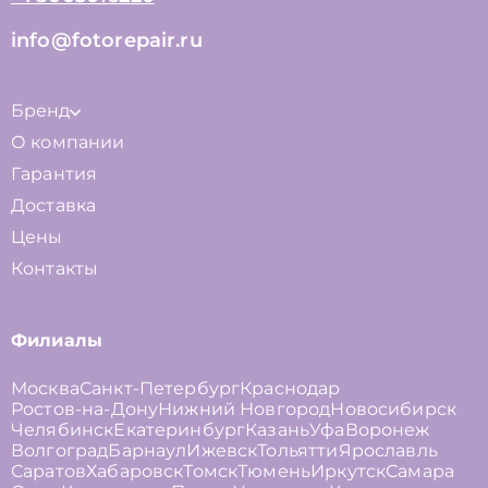
info@fotorepair.ru
Бренд
О компании
Гарантия
Доставка
Цены
Контакты
Филиалы
Москва
Санкт-Петербург
Краснодар
Ростов-на-Дону
Нижний Новгород
Новосибирск
Челябинск
Екатеринбург
Казань
Уфа
Воронеж
Волгоград
Барнаул
Ижевск
Тольятти
Ярославль
Саратов
Хабаровск
Томск
Тюмень
Иркутск
Самара